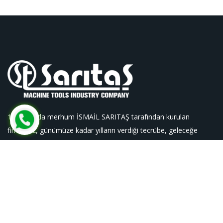
1967 yılında merhum İSMAİL SARITAŞ tarafından kurulan
firmamız, günümüze kadar yılların verdiği tecrübe, geleceğe
güvenle bakan, hedeflerini çizmiş
2. Organize Sanayi Lalehan Cad. No.5 Konya Türkiye
+90 332 239 02 40
+90 332 239 00 60
saritas@saritas.com