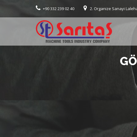
+90 332 239 02 40
2. Organize Sanayi Laleh
GÖ