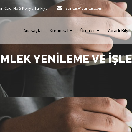
an Cad. No.5 Konya Türkiye
saritas@saritas.com
Anasayfa
Kurumsal
Ürünler
Yararlı Bilgil
MLEK YENILEME VE IŞL