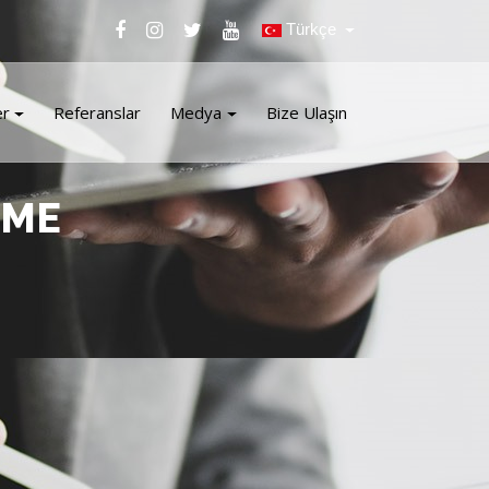
Türkçe
er
Referanslar
Medya
Bize Ulaşın
EME